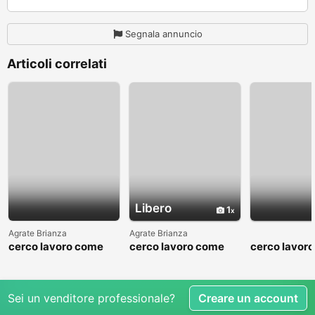
Segnala annuncio
Articoli correlati
Libero
1
Agrate Brianza
Agrate Brianza
cerco lavoro come
cerco lavoro come
cerco lavor
fattorino
commesso addetto
fattorino
reparti
Sei un venditore professionale?
Creare un account