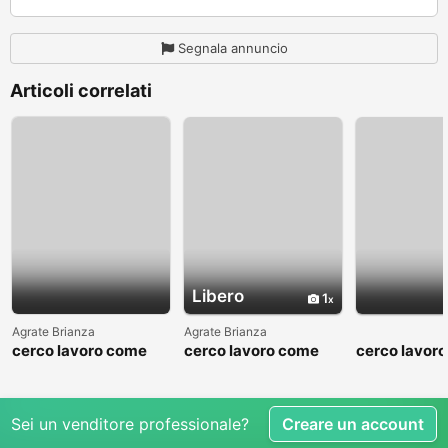
Segnala annuncio
Articoli correlati
Libero
1
Agrate Brianza
Agrate Brianza
cerco lavoro come
cerco lavoro come
cerco lavor
fattorino
commesso addetto
fattorino
reparti
Sei un venditore professionale?
Creare un account