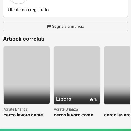
Utente non registrato
Segnala annuncio
Articoli correlati
Libero
1
Agrate Brianza
Agrate Brianza
cerco lavoro come
cerco lavoro come
cerco lavor
fattorino
commesso addetto
fattorino
reparti