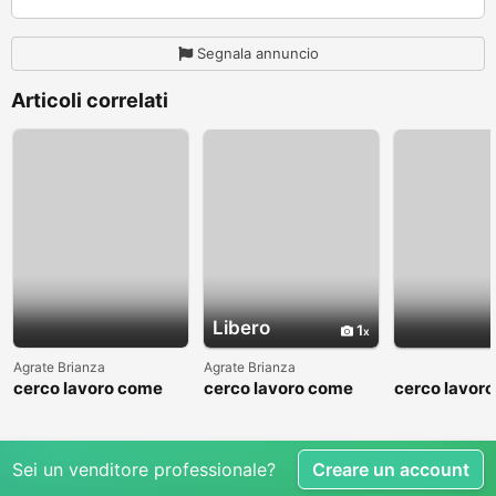
Segnala annuncio
Articoli correlati
Libero
1
Agrate Brianza
Agrate Brianza
cerco lavoro come
cerco lavoro come
cerco lavor
fattorino
commesso addetto
fattorino
reparti
Sei un venditore professionale?
Creare un account