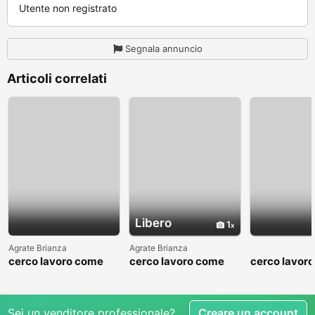
Utente non registrato
Segnala annuncio
Articoli correlati
Libero
1
Agrate Brianza
Agrate Brianza
cerco lavoro come
cerco lavoro come
cerco lavor
fattorino
commesso addetto
fattorino
reparti
Sei un venditore professionale?
Creare un account