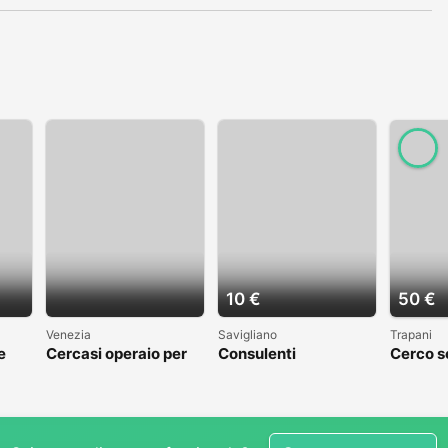
10 €
50 €
Venezia
Savigliano
Trapani
e
Cercasi operaio per
Consulenti
Cerco s
cantiere navale
commerciali
gestion
Venezia
trasfer