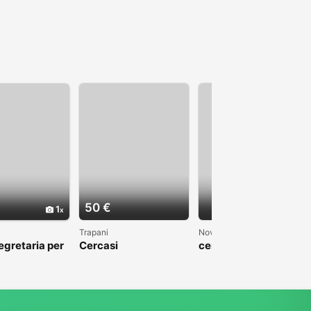
50 €
1
Trapani
Novara
egretaria per
Cercasi
cerco signora
e azienda e
accompagnatrice/ge
tuttofare, puizie
imenti
stione aziendale