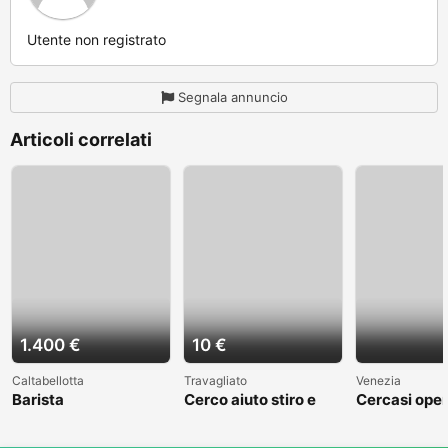
Utente non registrato
Segnala annuncio
Articoli correlati
1.400 €
10 €
Caltabellotta
Travagliato
Venezia
Barista
Cerco aiuto stiro e
Cercasi oper
mestieri
cantiere nav
Venezia