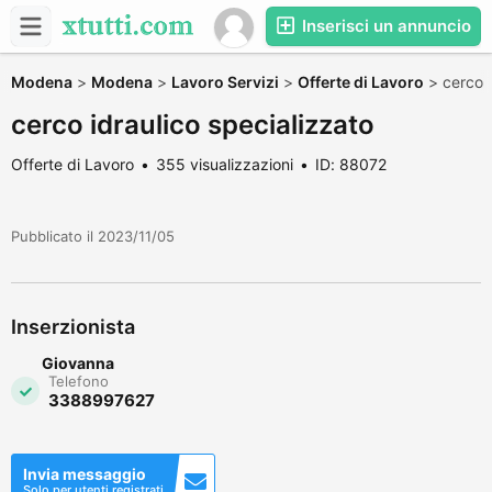
Inserisci un annuncio
Modena
>
Modena
>
Lavoro Servizi
>
Offerte di Lavoro
>
cerco 
cerco idraulico specializzato
Offerte di Lavoro
355 visualizzazioni
ID: 88072
Pubblicato il 2023/11/05
Inserzionista
Giovanna
Telefono
3388997627
Invia messaggio
Solo per utenti registrati