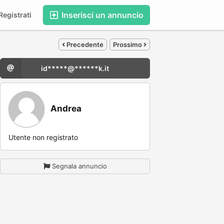
Inserisci un annuncio
egistrati
Precedente
Prossimo
id*****@******k.it
Andrea
Utente non registrato
Segnala annuncio