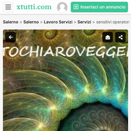
Inserisci un annuncio
Salerno
>
Salerno
>
Lavoro Servizi
>
Servizi
>
sensitivi operatori