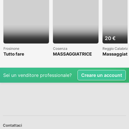
20 €
Frosinone
Cosenza
Reggio Calabria
Tutto fare
MASSAGGIATRICE
Massaggiato
PROFESSIONALE A
accompagna
COSENZA CLICCAAA
Sei un venditore professionale?
Creare un account
Contattaci