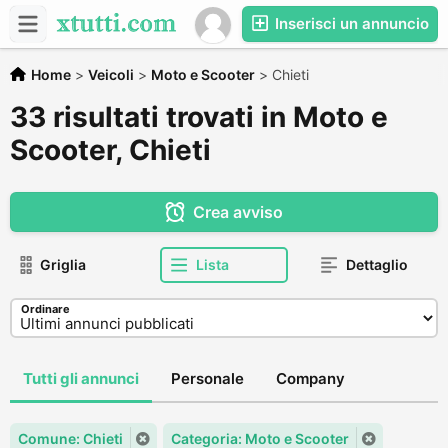
Inserisci un annuncio
Home
>
Veicoli
>
Moto e Scooter
>
Chieti
33 risultati trovati in Moto e
Scooter, Chieti
Crea avviso
Griglia
Lista
Dettaglio
Ordinare
Tutti gli annunci
Personale
Company
Comune: Chieti
Categoria: Moto e Scooter