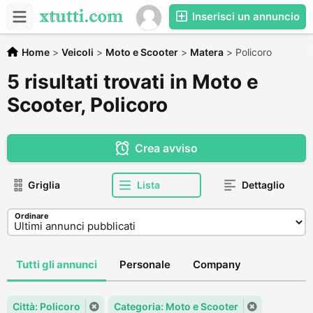
Inserisci un annuncio
Home
>
Veicoli
>
Moto e Scooter
>
Matera
>
Policoro
5 risultati trovati in Moto e
Scooter, Policoro
Crea avviso
Griglia
Lista
Dettaglio
Ordinare
Tutti gli annunci
Personale
Company
Città: Policoro
Categoria: Moto e Scooter