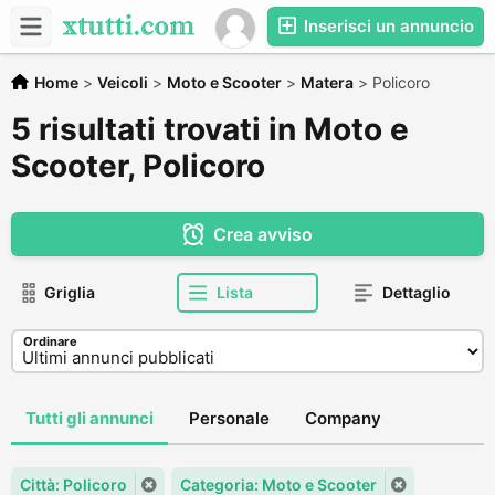
Inserisci un annuncio
Home
>
Veicoli
>
Moto e Scooter
>
Matera
>
Policoro
5 risultati trovati in Moto e
Scooter, Policoro
Crea avviso
Griglia
Lista
Dettaglio
Ordinare
Tutti gli annunci
Personale
Company
Città: Policoro
Categoria: Moto e Scooter