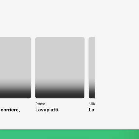
Roma
Milano
 corriere,
Lavapiatti
Lavoro come pulizie
anche magazzino