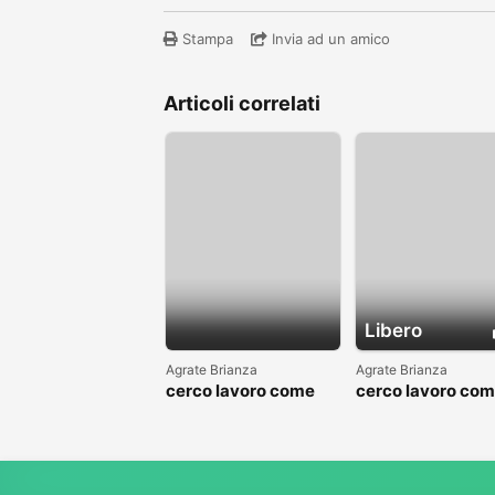
Stampa
Invia ad un amico
Articoli correlati
Libero
Agrate Brianza
Agrate Brianza
cerco lavoro come
cerco lavoro co
fattorino
commesso addet
reparti