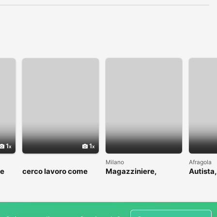
1
1
Milano
Afragola
me
cerco lavoro come
Magazziniere,
Autista,
to
fattorino
muratore, idraulico,
driver
ins.pannelli