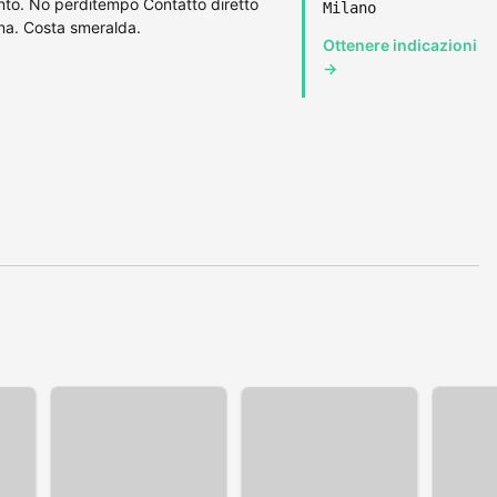
nto. No perditempo Contatto diretto
Milano
gna. Costa smeralda.
Ottenere indicazioni
→