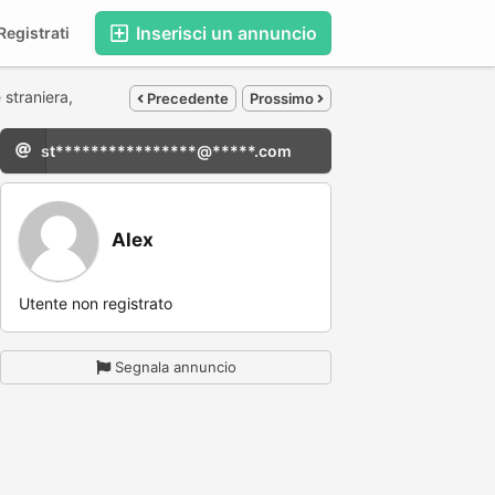
Inserisci un annuncio
egistrati
 straniera,
Precedente
Prossimo
st****************@*****.com
Alex
Utente non registrato
Segnala annuncio