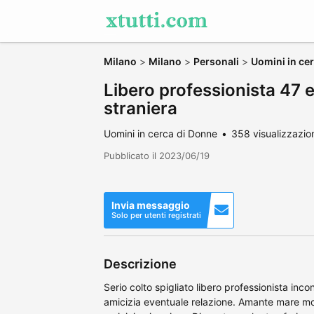
Milano
>
Milano
>
Personali
>
Uomini in ce
Libero professionista 47
straniera
Uomini in cerca di Donne
358 visualizzazio
Pubblicato il 2023/06/19
Invia messaggio
Solo per utenti registrati
Descrizione
Serio colto spigliato libero professionista inc
amicizia eventuale relazione. Amante mare mon