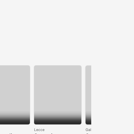
1
Lecce
Galatina