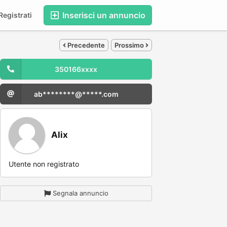
Inserisci un annuncio
egistrati
Precedente
Prossimo
350166xxxx
ab********@*****.com
Alix
Utente non registrato
Segnala annuncio