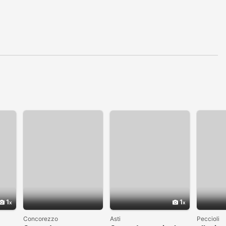
1
1
Concorezzo
Asti
Peccioli