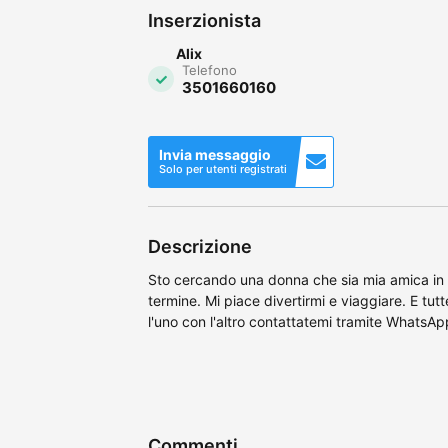
Inserzionista
Alix
Telefono
3501660160
Invia messaggio
Solo per utenti registrati
Descrizione
Sto cercando una donna che sia mia amica in 
termine. Mi piace divertirmi e viaggiare. E tut
l'uno con l'altro contattatemi tramite Whats
Commenti