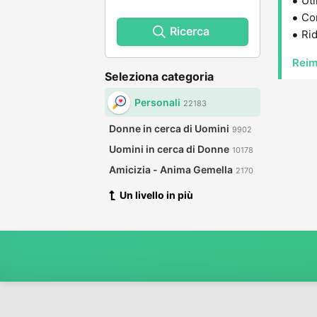
Uti
Con
Ricerca
Rid
Reim
Seleziona categoria
Personali
22183
Donne in cerca di Uomini
9902
Uomini in cerca di Donne
10178
Amicizia - Anima Gemella
2170
Un livello in più