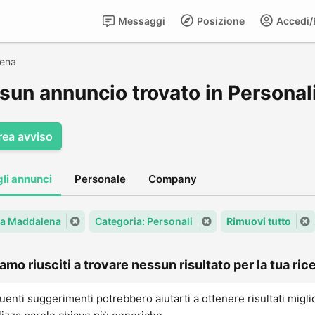
Messaggi
Posizione
Accedi/R
ena
sun annuncio trovato in Personal
rea avviso
gli annunci
Personale
Company
 La Maddalena
Categoria: Personali
Rimuovi tutto
amo riusciti a trovare nessun risultato per la tua rice
uenti suggerimenti potrebbero aiutarti a ottenere risultati migli