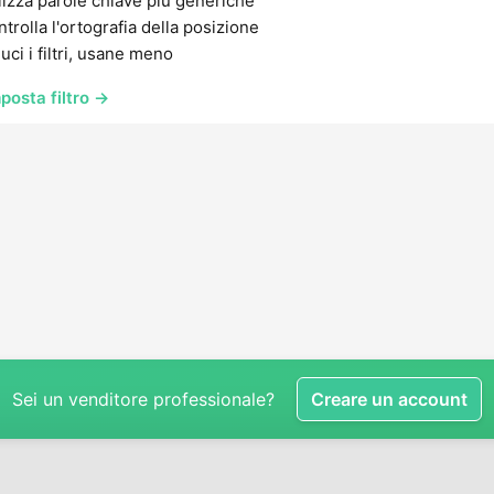
lizza parole chiave più generiche
trolla l'ortografia della posizione
uci i filtri, usane meno
posta filtro →
Sei un venditore professionale?
Creare un account