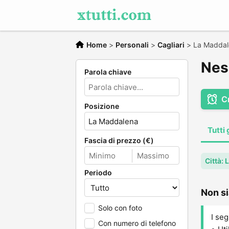
Home
>
Personali
>
Cagliari
>
La Maddal
Nes
Parola chiave
C
Posizione
Tutti 
Fascia di prezzo (€)
Città:
Periodo
Non si
Solo con foto
I seg
Con numero di telefono