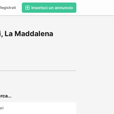
Inserisci un annuncio
egistrati
i, La Maddalena
rca...
ori