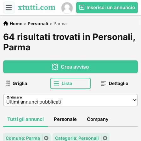
Inserisci un annuncio
Home
>
Personali
>
Parma
64 risultati trovati in Personali,
Parma
Crea avviso
Griglia
Lista
Dettaglio
Ordinare
Tutti gli annunci
Personale
Company
Comune: Parma
Categoria: Personali