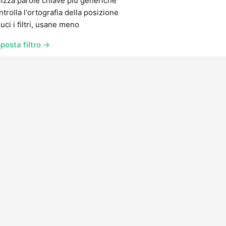
lizza parole chiave più generiche
trolla l'ortografia della posizione
uci i filtri, usane meno
posta filtro →