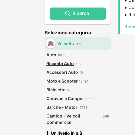
Uti
Con
Ricerca
Rid
Reim
Seleziona categoria
Veicoli
46171
Auto
18695
Ricambi Auto
216
Accessori Auto
19
Moto e Scooter
13491
Biciclette
41
Caravan e Camper
5355
Barche - Motori
7788
Camion - Veicoli
568
Commerciali
Un livello in più