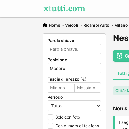
Home
>
Veicoli
>
Ricambi Auto
>
Milano
Nes
Parola chiave
C
Posizione
Tutti 
Fascia di prezzo (€)
Città:
Periodo
Non si
Solo con foto
I seg
Con numero di telefono