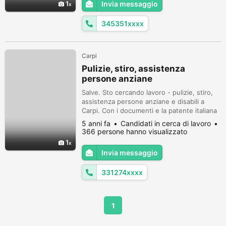
1
Invia messaggio
345351xxxx
Carpi
Pulizie, stiro, assistenza
persone anziane
Salve. Sto cercando lavoro - pulizie, stiro,
assistenza persone anziane e disabili a
Carpi. Con i documenti e la patente italiana
in regola. Sono automunita. Grazie. 331
5 anni fa
Candidati in cerca di lavoro
2748916 Iuliia.
366 persone hanno visualizzato
1
Invia messaggio
331274xxxx
1