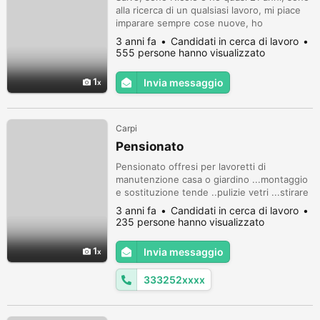
alla ricerca di un qualsiasi lavoro, mi piace
imparare sempre cose nuove, ho
esperienza nel settore ristorazione e nel
3 anni fa
Candidati in cerca di lavoro
settore vendite in negozio, ho un vasto
555 persone hanno visualizzato
curriculum
1
Invia messaggio
Carpi
Pensionato
Pensionato offresi per lavoretti di
manutenzione casa o giardino ...montaggio
e sostituzione tende ..pulizie vetri ...stirare
...pulizie pavimenti...o piccoli lavori di
3 anni fa
Candidati in cerca di lavoro
giardini contattatemi per informazioni grazie
235 persone hanno visualizzato
1
Invia messaggio
333252xxxx