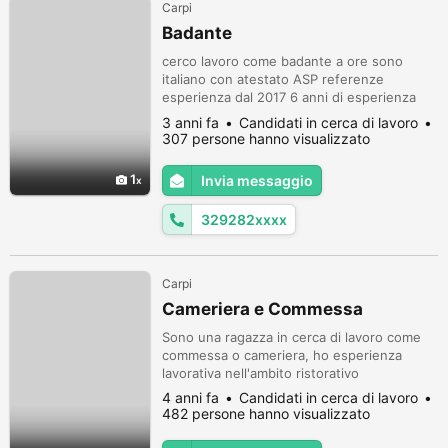
Carpi
Badante
cerco lavoro come badante a ore sono
italiano con atestato ASP referenze
esperienza dal 2017 6 anni di esperienza
nel settore, o convivenza da lunedi al
3 anni fa
Candidati in cerca di lavoro
venerdi carpi mirandola
307 persone hanno visualizzato
1
Invia messaggio
329282xxxx
Carpi
Cameriera e Commessa
Sono una ragazza in cerca di lavoro come
commessa o cameriera, ho esperienza
lavorativa nell'ambito ristorativo
4 anni fa
Candidati in cerca di lavoro
482 persone hanno visualizzato