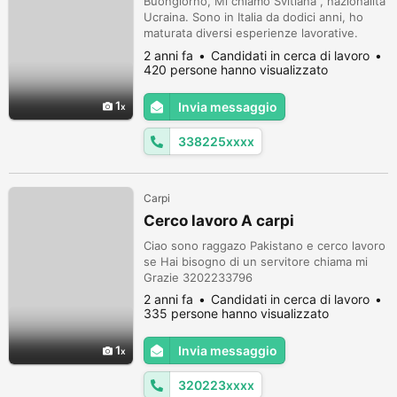
Buongiorno, Mi chiamo Svitlana , nazionalita
Ucraina. Sono in Italia da dodici anni, ho
maturata diversi esperienze lavorative.
Cerco lavoro come collaboratrice
2 anni fa
Candidati in cerca di lavoro
domestica,assistenza alla famiglia, babby
420 persone hanno visualizzato
sitting, colf, badante servizio assistenza
persona, servizio delle pulizie , con
1
Invia messaggio
esperienza pregressa in scuola materna in
Italia. Sono paziente, responsabil...
338225xxxx
Carpi
Cerco lavoro A carpi
Ciao sono raggazo Pakistano e cerco lavoro
se Hai bisogno di un servitore chiama mi
Grazie 3202233796
2 anni fa
Candidati in cerca di lavoro
335 persone hanno visualizzato
1
Invia messaggio
320223xxxx