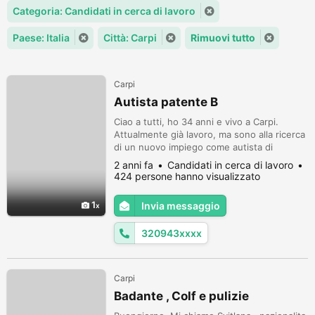
Categoria: Candidati in cerca di lavoro
Paese: Italia
Città: Carpi
Rimuovi tutto
Carpi
Autista patente B
Ciao a tutti, ho 34 anni e vivo a Carpi.
Attualmente già lavoro, ma sono alla ricerca
di un nuovo impiego come autista di
patente B con contratto regolare fino al
2 anni fa
Candidati in cerca di lavoro
raggiungimento di un indeterminato... no
424 persone hanno visualizzato
magazziniere e/o operaio. Per ulteriori info
scrivetemi in privato Grazie
1
Invia messaggio
320943xxxx
Carpi
Badante , Colf e pulizie