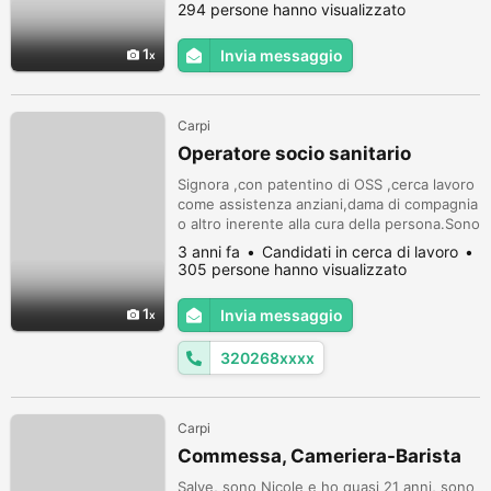
annuncio Astenersi Perditempo
294 persone hanno visualizzato
1
Invia messaggio
Carpi
Operatore socio sanitario
Signora ,con patentino di OSS ,cerca lavoro
come assistenza anziani,dama di compagnia
o altro inerente alla cura della persona.Sono
automunita e con esperienza di diversi anni
3 anni fa
Candidati in cerca di lavoro
di lavoro. Disposta a lavorare anche in studi
305 persone hanno visualizzato
medici,o lavori in settore sanitario.
1
Invia messaggio
320268xxxx
Carpi
Commessa, Cameriera-Barista
Salve, sono Nicole e ho quasi 21 anni, sono