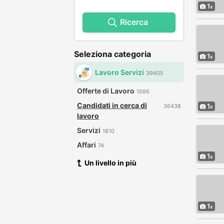
1
Ricerca
Seleziona categoria
1
Lavoro Servizi
39405
Offerte di Lavoro
1095
Candidati in cerca di
1
36438
lavoro
Servizi
1810
Affari
74
1
Un livello in più
1