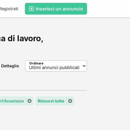
Inserisci un annuncio
egistrati
ca di lavoro,
Ordinare
Dettaglio
ant'Anastasia
Rimuovi tutto