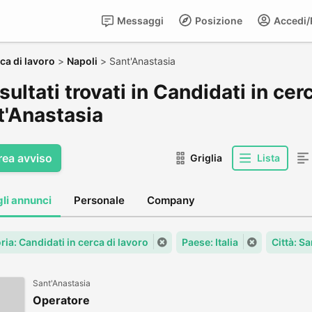
Messaggi
Posizione
Accedi/R
ca di lavoro
>
Napoli
>
Sant'Anastasia
isultati trovati in Candidati in cer
t'Anastasia
rea avviso
Griglia
Lista
gli annunci
Personale
Company
ia: Candidati in cerca di lavoro
Paese: Italia
Città: S
Sant'Anastasia
Operatore