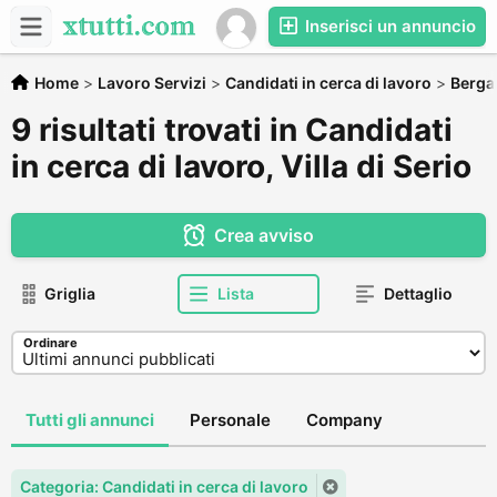
Inserisci un annuncio
Home
>
Lavoro Servizi
>
Candidati in cerca di lavoro
>
Berg
9 risultati trovati in Candidati
in cerca di lavoro, Villa di Serio
Crea avviso
Griglia
Lista
Dettaglio
Ordinare
Tutti gli annunci
Personale
Company
Categoria: Candidati in cerca di lavoro