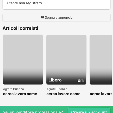
Utente non registrato
Segnala annuncio
Articoli correlati
Libero
1
Agrate Brianza
Agrate Brianza
cerco lavoro come
cerco lavoro come
cerco lavor
fattorino
commesso addetto
fattorino
reparti
Sei un venditore professionale?
Creare un account