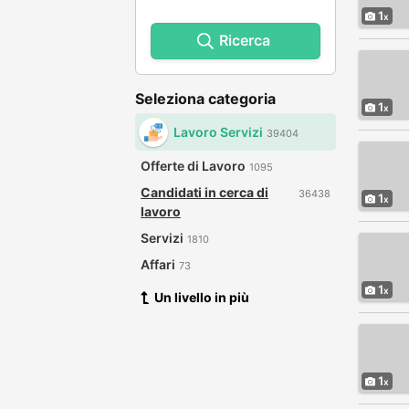
1
Ricerca
Seleziona categoria
1
Lavoro Servizi
39404
Offerte di Lavoro
1095
Candidati in cerca di
36438
1
lavoro
Servizi
1810
Affari
73
1
Un livello in più
1