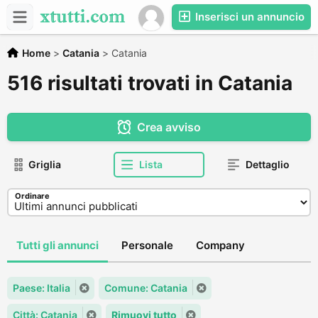
Inserisci un annuncio
Home
>
Catania
>
Catania
516 risultati trovati in Catania
Crea avviso
Griglia
Lista
Dettaglio
Ordinare
Tutti gli annunci
Personale
Company
Paese: Italia
Comune: Catania
Città: Catania
Rimuovi tutto