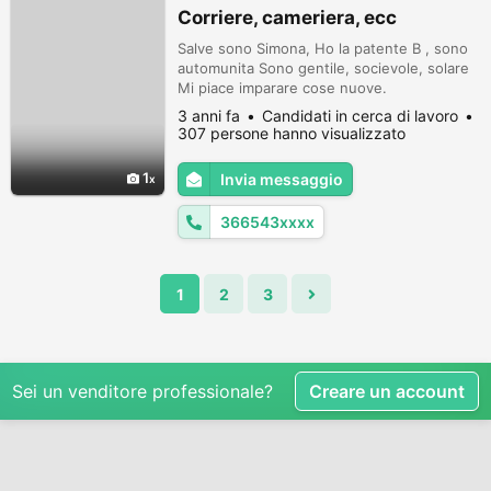
Corriere, cameriera, ecc
Salve sono Simona, Ho la patente B , sono
automunita Sono gentile, socievole, solare
Mi piace imparare cose nuove.
oDiplomi/Attestati ~ Diploma magistrale ~
3 anni fa
Candidati in cerca di lavoro
Brevetto da bagnino ~ Brevetto da
307 persone hanno visualizzato
istruttore di nuoto oEsperienza ~ Bagnina ~
Istruttore di nuoto ~ Cameriera ~ Postina
1
Invia messaggio
366543xxxx
1
2
3
Sei un venditore professionale?
Creare un account