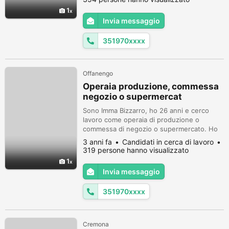
2018 e come operaia di produzione da
1
settembre 2019 ad agosto 2020. Per il
Invia messaggio
momento cerco lavoro ad Offanengo
essendo patentata ma non autolimita
351970xxxx
Offanengo
Operaia produzione, commessa
negozio o supermercat
Sono Imma Bizzarro, ho 26 anni e cerco
lavoro come operaia di produzione o
commessa di negozio o supermercato. Ho
lavorato come dipendente presso una
3 anni fa
Candidati in cerca di lavoro
tabaccheria da novembre 2014 ad agosto
319 persone hanno visualizzato
2018 e come operaia di produzione da
1
settembre 2019 ad agosto 2020. Per il
Invia messaggio
momento cerco lavoro ad Offanengo
essendo patentata ma non autolimita.
351970xxxx
Cremona