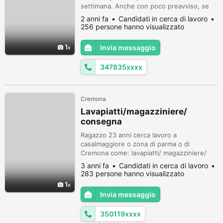
settimana. Anche con poco preavviso, se
sono disponibile sarò felice di esserti
2 anni fa
Candidati in cerca di lavoro
d'aiuto. Vengo da Caravaggio, provincia di
256 persone hanno visualizzato
Bergamo. Disponibile su la zona di Crema e
dintorni, Caravaggio, Treviglio e dintorni
1
Invia messaggio
Disponibile a spostarmi, automunito. Per
qualsiasi informazione non e...
347835xxxx
Cremona
Lavapiatti/magazziniere/
consegna
Ragazzo 23 anni cerca lavoro a
casalmaggiore o zona di parma o di
Cremona come: lavapiatti/ magazziniere/
consegna/ commis di sala e altro.. con
3 anni fa
Candidati in cerca di lavoro
esperienza Non fumatori Non bevo Il mio
283 persone hanno visualizzato
livello di italiano è nella media Parlo arabo
1
Francese Inglese
Invia messaggio
350119xxxx