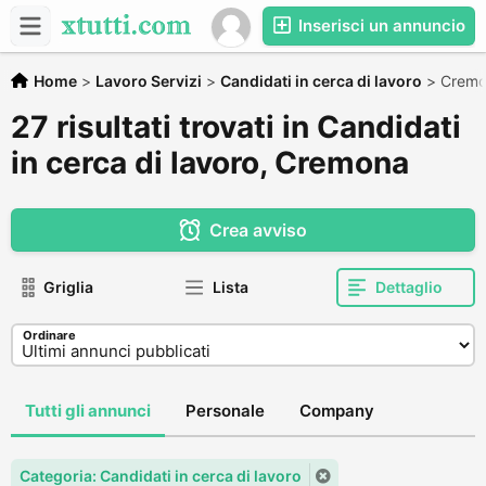
Inserisci un annuncio
Home
>
Lavoro Servizi
>
Candidati in cerca di lavoro
>
Crem
27 risultati trovati in Candidati
in cerca di lavoro, Cremona
Crea avviso
Griglia
Lista
Dettaglio
Ordinare
Tutti gli annunci
Personale
Company
Categoria: Candidati in cerca di lavoro