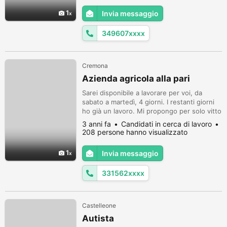
- saldatura e costruzione di auto da corsa (
1
Invia messaggio
scocche e telai, roll bar, componenti
racing). - molatura e satinatu...
349607xxxx
Cremona
Azienda agricola alla pari
Sarei disponibile a lavorare per voi, da
sabato a martedì, 4 giorni. I restanti giorni
ho già un lavoro. Mi propongo per solo vitto
/ alloggio, o solo alloggio. 33 anni, breve
3 anni fa
Candidati in cerca di lavoro
esperienza nel settore agricolo, studiato
208 persone hanno visualizzato
elettrotecnica. Mi sposto fino circa 80km da
montichiari.
1
Invia messaggio
331562xxxx
Castelleone
Autista