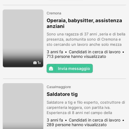
Cremona
Operaia, babysitter, assistenza
anziani
Sono una ragazza di 37 anni ,seria e di bella
presenza, automunita sono di Cremona e
sto cercando un lavoro anche solo mezza
giornata oppure dalle 9 fino le 15 sempre a
3 anni fa
Candidati in cerca di lavoro
Cremona e zone vicine,come operaia,
713 persone hanno visualizzato
babysitter ho esperienza anche con neonati
1
e assistenza compagnia anziani..se
Invia messaggio
qualcuno mi può aiutare mi.contatti ,ho
bisogno di lavorare, solo proposte se...
Casalmaggiore
Saldatore tig
Saldatore a tig e filo esperto, costruttore di
carpenteria leggera, con partita iva.
Esperienza di 8 anni nel campo della
metalmeccanica: - saldatura americana e
3 anni fa
Candidati in cerca di lavoro
tradizionale su tubi e lamiere Inox, Fe e
289 persone hanno visualizzato
Alluminio anche farmaceutico e alimentare.