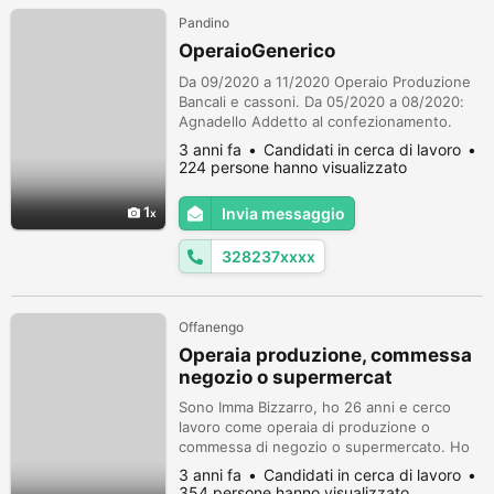
Pandino
OperaioGenerico
Da 09/2020 a 11/2020 Operaio Produzione
Bancali e cassoni. Da 05/2020 a 08/2020:
Agnadello Addetto al confezionamento.
Assemblaggio espositori kukident,
3 anni fa
Candidati in cerca di lavoro
Mentadent, Avvolti con Pluriball,
224 persone hanno visualizzato
confezionati, etichettati e riposti su pedane
Epal su richiesta del cliente, incellophanato
1
Invia messaggio
e riposti in magazzino con transpallet o
muletto frontale. Da 01/2020 a 03/2020: ...
328237xxxx
Offanengo
Operaia produzione, commessa
negozio o supermercat
Sono Imma Bizzarro, ho 26 anni e cerco
lavoro come operaia di produzione o
commessa di negozio o supermercato. Ho
lavorato come dipendente presso una
3 anni fa
Candidati in cerca di lavoro
tabaccheria da novembre 2014 ad agosto
354 persone hanno visualizzato