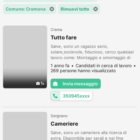
Comune: Cremona
Rimuovi tutto
Crema
Tutto fare
Salve, sono un ragazzo serio,
solare,socievole, fiducioso, cerco qualsiasi
lavoro come: Montaggio e smontaggio di
mobile, lavare piatti, pulizie in generale
1 anno fa
Candidati in cerca di lavoro
(casa,cantina, box..)giardinaggio,
269 persone hanno visualizzato
imbiancare le pareti, disponibile anche ad
altri mansione, patentato. ho 24anni,
1
Invia messaggio
residente a Crema. Cell: 329 871 2594/ 350
945 1937
350945xxxx
Sergnano
Cameriere
Salve, sono un cameriere alla ricerca di
extra. Disponibile per serali e nei fine