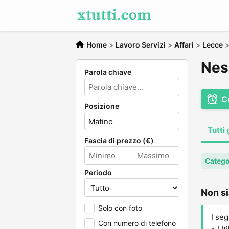
Home
>
Lavoro Servizi
>
Affari
>
Lecce
Nes
Parola chiave
C
Posizione
Tutti 
Fascia di prezzo (€)
Categor
Periodo
Non si
Solo con foto
I seg
Con numero di telefono