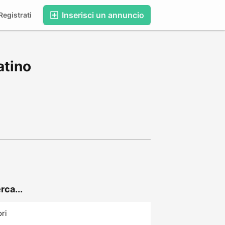
Inserisci un annuncio
egistrati
atino
rca...
ori