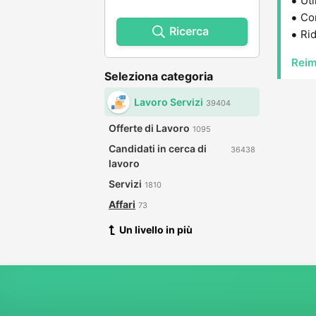
Uti
Con
Ricerca
Rid
Reim
Seleziona categoria
Lavoro Servizi
39404
Offerte di Lavoro
1095
Candidati in cerca di
36438
lavoro
Servizi
1810
Affari
73
Un livello in più