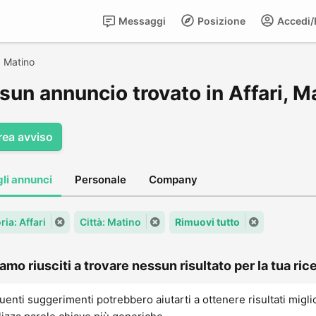
Messaggi
Posizione
Accedi/R
>
Matino
sun annuncio trovato in Affari, M
rea avviso
gli annunci
Personale
Company
ia: Affari
Città: Matino
Rimuovi tutto
amo riusciti a trovare nessun risultato per la tua rice
uenti suggerimenti potrebbero aiutarti a ottenere risultati migli