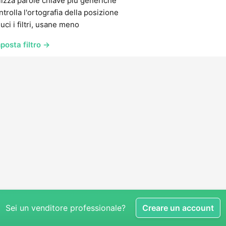
lizza parole chiave più generiche
trolla l'ortografia della posizione
uci i filtri, usane meno
posta filtro →
Sei un venditore professionale?
Creare un account