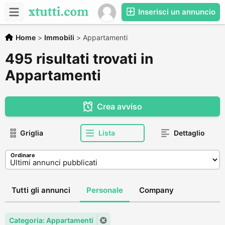
Inserisci un annuncio
Home
>
Immobili
>
Appartamenti
495 risultati trovati in
Appartamenti
Crea avviso
Griglia
Lista
Dettaglio
Ordinare
Tutti gli annunci
Personale
Company
Categoria: Appartamenti