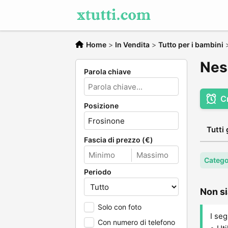
Home
>
In Vendita
>
Tutto per i bambini
Nes
Parola chiave
C
Posizione
Tutti 
Fascia di prezzo (€)
Catego
Periodo
Non si
Solo con foto
I seg
Con numero di telefono