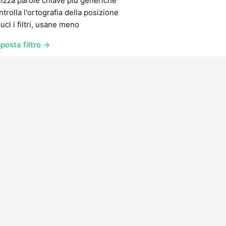
lizza parole chiave più generiche
trolla l'ortografia della posizione
uci i filtri, usane meno
posta filtro →