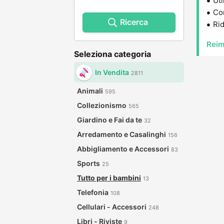
Uti
Con
Ricerca
Rid
Reim
Seleziona categoria
In Vendita
2811
Animali
595
Collezionismo
565
Giardino e Fai da te
32
Arredamento e Casalinghi
156
Abbigliamento e Accessori
83
Sports
25
Tutto per i bambini
13
Telefonia
108
Cellulari - Accessori
248
Libri - Riviste
9