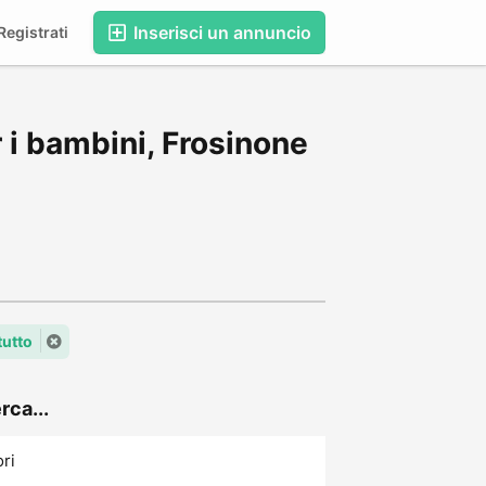
Inserisci un annuncio
egistrati
 i bambini, Frosinone
tutto
rca...
ori