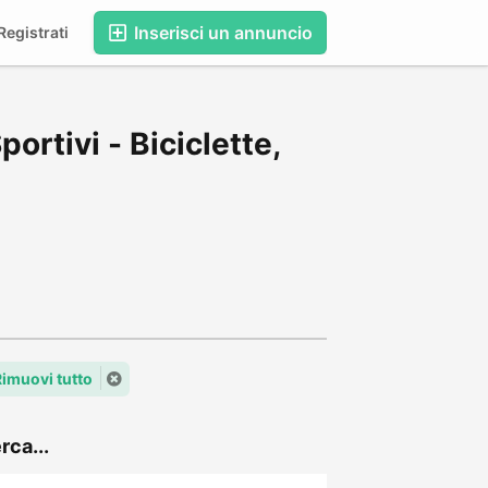
Inserisci un annuncio
egistrati
ortivi - Biciclette,
Rimuovi tutto
rca...