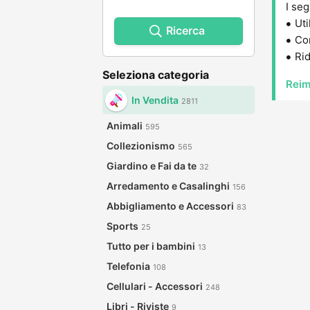
I seg
Uti
Ricerca
Con
Rid
Seleziona categoria
Reim
In Vendita
2811
Animali
595
Collezionismo
565
Giardino e Fai da te
32
Arredamento e Casalinghi
156
Abbigliamento e Accessori
83
Sports
25
Tutto per i bambini
13
Telefonia
108
Cellulari - Accessori
248
Libri - Riviste
9