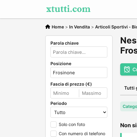
Home
>
In Vendita
>
Articoli Sportivi - Bi
Ness
Parola chiave
Fro
Posizione
C
Fascia di prezzo (€)
Tutti 
Periodo
Categor
Solo con foto
Non si
Con numero di telefono