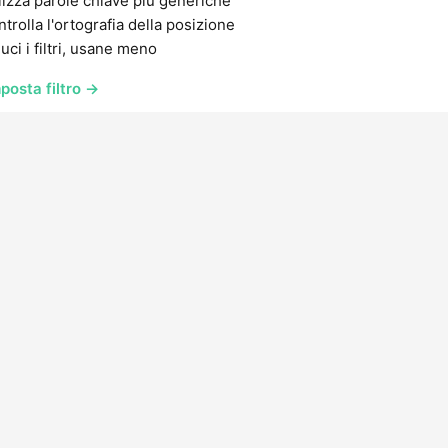
lizza parole chiave più generiche
trolla l'ortografia della posizione
uci i filtri, usane meno
posta filtro →