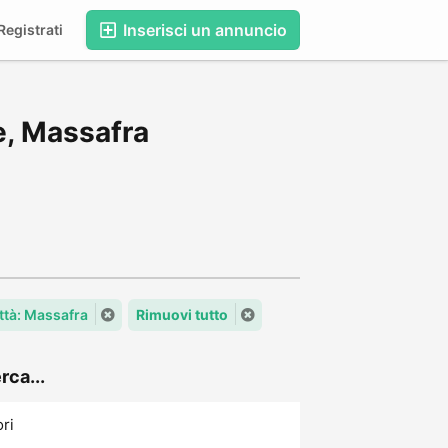
Inserisci un annuncio
egistrati
e, Massafra
ttà: Massafra
Rimuovi tutto
rca...
ori