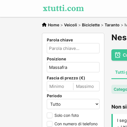
Home
>
Veicoli
>
Biciclette
>
Taranto
>
M
Nes
Parola chiave
C
Posizione
Tutti 
Fascia di prezzo (€)
Categor
Periodo
Non si
Solo con foto
I seg
Con numero di telefono