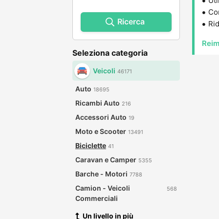
Uti
Con
Ricerca
Rid
Reim
Seleziona categoria
Veicoli
46171
Auto
18695
Ricambi Auto
216
Accessori Auto
19
Moto e Scooter
13491
Biciclette
41
Caravan e Camper
5355
Barche - Motori
7788
Camion - Veicoli
568
Commerciali
Un livello in più