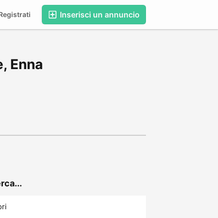
Inserisci un annuncio
egistrati
e, Enna
rca...
ori