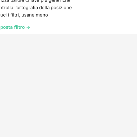
lizza parole chiave più generiche
trolla l'ortografia della posizione
uci i filtri, usane meno
posta filtro →