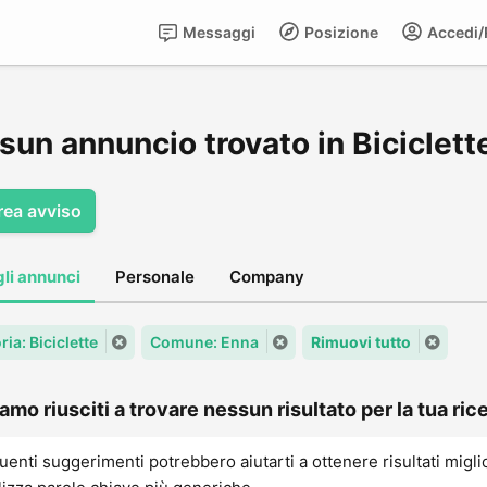
Messaggi
Posizione
Accedi/R
un annuncio trovato in Biciclett
rea avviso
gli annunci
Personale
Company
ia: Biciclette
Comune: Enna
Rimuovi tutto
amo riusciti a trovare nessun risultato per la tua rice
uenti suggerimenti potrebbero aiutarti a ottenere risultati migli