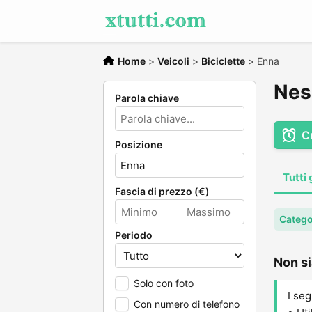
Home
>
Veicoli
>
Biciclette
>
Enna
Ness
Parola chiave
C
Posizione
Tutti 
Fascia di prezzo (€)
Categor
Periodo
Non si
Solo con foto
I seg
Con numero di telefono