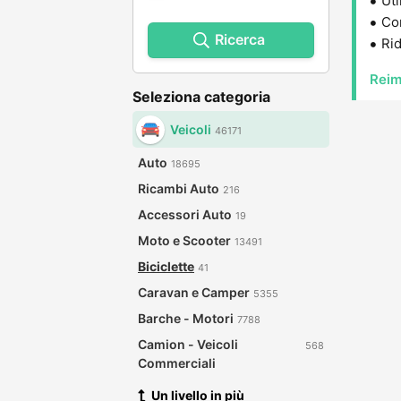
Uti
Con
Ricerca
Rid
Reim
Seleziona categoria
Veicoli
46171
Auto
18695
Ricambi Auto
216
Accessori Auto
19
Moto e Scooter
13491
Biciclette
41
Caravan e Camper
5355
Barche - Motori
7788
Camion - Veicoli
568
Commerciali
Un livello in più