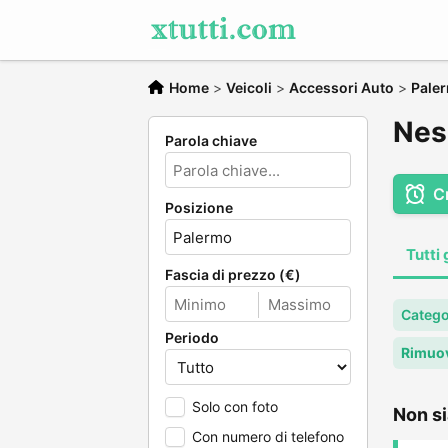
Home
>
Veicoli
>
Accessori Auto
>
Pale
Nes
Parola chiave
C
Posizione
Tutti 
Fascia di prezzo (€)
Catego
Periodo
Rimuov
Solo con foto
Non si
Con numero di telefono