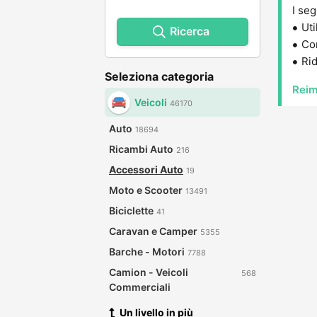
I seg
Uti
Ricerca
Con
Rid
Seleziona categoria
Reim
Veicoli
46170
Auto
18694
Ricambi Auto
216
Accessori Auto
19
Moto e Scooter
13491
Biciclette
41
Caravan e Camper
5355
Barche - Motori
7788
Camion - Veicoli
568
Commerciali
Un livello in più