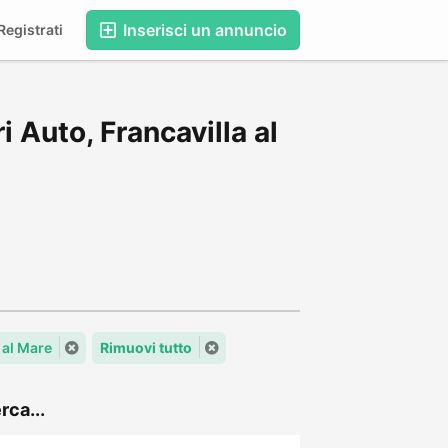
Inserisci un annuncio
egistrati
 Auto, Francavilla al
a al Mare
Rimuovi tutto
rca...