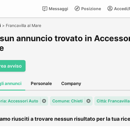
Messaggi
Posizione
Accedi/R
i
>
Francavilla al Mare
un annuncio trovato in Accessori
e
rea avviso
gli annunci
Personale
Company
ria: Accessori Auto
Comune: Chieti
Città: Francavill
amo riusciti a trovare nessun risultato per la tua rice