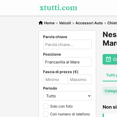
Home
>
Veicoli
>
Accessori Auto
>
Chiet
Ness
Parola chiave
Mar
Posizione
C
Fascia di prezzo (€)
Tutti 
Periodo
Catego
Solo con foto
Non si
Con numero di telefono