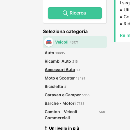
I seg
Uti
Ricerca
Con
Rid
Seleziona categoria
Reim
Veicoli
46171
Auto
18695
Ricambi Auto
216
Accessori Auto
19
Moto e Scooter
13491
Biciclette
41
Caravan e Camper
5355
Barche - Motori
7788
Camion - Veicoli
568
Commerciali
Un livello in più