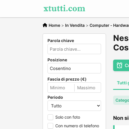
Home
>
In Vendita
>
Computer - Hardwa
Nes
Parola chiave
Cos
Posizione
C
Fascia di prezzo (€)
Tutti 
Periodo
Catego
Solo con foto
Non si
Con numero di telefono