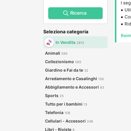
I seg
Uti
Ricerca
Con
Rid
Seleziona categoria
Reim
In Vendita
2812
Animali
595
Collezionismo
565
Giardino e Fai da te
32
Arredamento e Casalinghi
156
Abbigliamento e Accessori
83
Sports
25
Tutto per i bambini
13
Telefonia
108
Cellulari - Accessori
248
Libri - Riviste
9