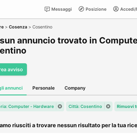
Messaggi
Posizione
Accedi/R
re
>
Cosenza
>
Cosentino
sun annuncio trovato in Compute
entino
rea avviso
gli annunci
Personale
Company
ria: Computer - Hardware
Città: Cosentino
Rimuovi t
amo riusciti a trovare nessun risultato per la tua rice