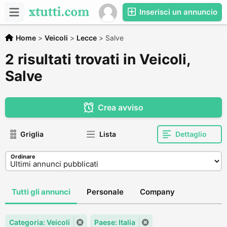
Inserisci un annuncio
Home
>
Veicoli
>
Lecce
>
Salve
2 risultati trovati in Veicoli,
Salve
Crea avviso
Griglia
Lista
Dettaglio
Ordinare
Tutti gli annunci
Personale
Company
Categoria: Veicoli
Paese: Italia