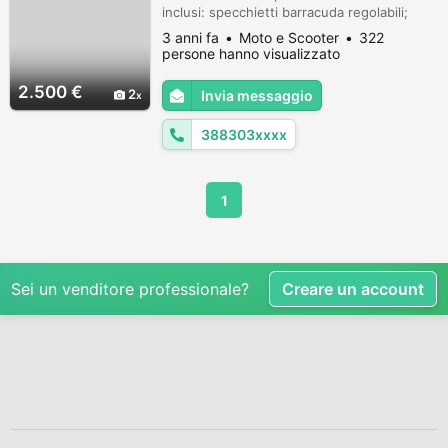
inclusi: specchietti barracuda regolabili;
bilancieri Evotech; scarichi Ducati
3 anni fa
Moto e Scooter
322
performance; unghia monoposto rimovibile.
persone hanno visualizzato
La moto è stata tenuta sempre in garage.
2.500 €
2
Invia messaggio
388303xxxx
1
Sei un venditore professionale?
Creare un account