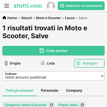
Inserisci un annuncio
Home
>
Veicoli
>
Moto e Scooter
>
Lecce
>
Salve
1 risultati trovati in Moto e
Scooter, Salve
Crea avviso
Griglia
Lista
Dettaglio
Ordinare
Tutti gli annunci
Personale
Company
Categoria: Moto e Scooter
Paese: Italia