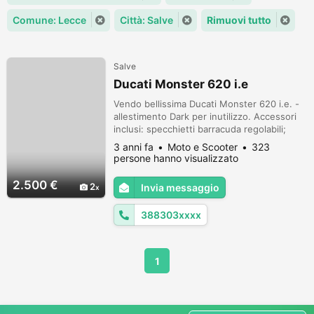
Comune: Lecce
Città: Salve
Rimuovi tutto
Salve
Ducati Monster 620 i.e
Vendo bellissima Ducati Monster 620 i.e. -
allestimento Dark per inutilizzo. Accessori
inclusi: specchietti barracuda regolabili;
bilancieri Evotech; scarichi Ducati
3 anni fa
Moto e Scooter
323
performance; unghia monoposto rimovibile.
persone hanno visualizzato
La moto è stata tenuta sempre in garage.
2.500 €
2
Invia messaggio
388303xxxx
1