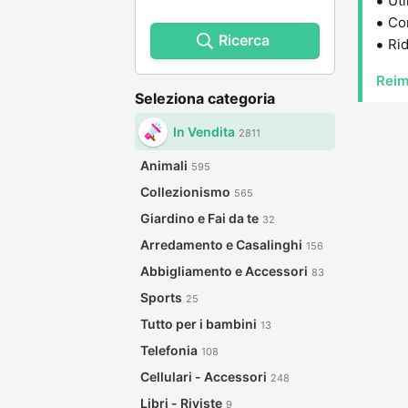
Uti
Con
Ricerca
Rid
Reim
Seleziona categoria
In Vendita
2811
Animali
595
Collezionismo
565
Giardino e Fai da te
32
Arredamento e Casalinghi
156
Abbigliamento e Accessori
83
Sports
25
Tutto per i bambini
13
Telefonia
108
Cellulari - Accessori
248
Libri - Riviste
9