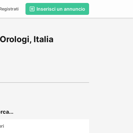
Inserisci un annuncio
egistrati
rologi, Italia
rca...
ori