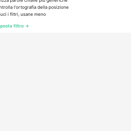
lizza parole chiave più generiche
trolla l'ortografia della posizione
uci i filtri, usane meno
posta filtro →