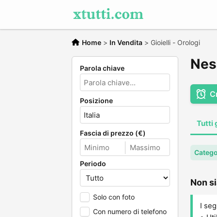
Home
>
In Vendita
>
Gioielli - Orologi
Ness
Parola chiave
C
Posizione
Tutti 
Fascia di prezzo (€)
Categor
Periodo
Non si
Solo con foto
I seg
Con numero di telefono