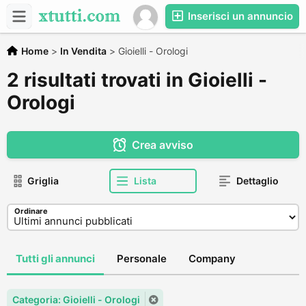
Inserisci un annuncio
Home
>
In Vendita
>
Gioielli - Orologi
2 risultati trovati in Gioielli -
Orologi
Crea avviso
Griglia
Lista
Dettaglio
Ordinare
Tutti gli annunci
Personale
Company
Categoria: Gioielli - Orologi