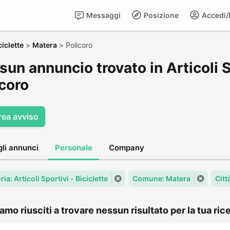
Messaggi
Posizione
Accedi/R
ciclette
>
Matera
>
Policoro
un annuncio trovato in Articoli Sp
icoro
rea avviso
gli annunci
Personale
Company
ia: Articoli Sportivi - Biciclette
Comune: Matera
Citt
amo riusciti a trovare nessun risultato per la tua rice