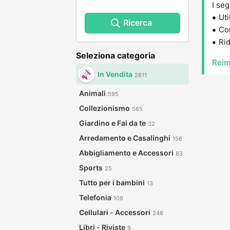
I seg
Uti
Ricerca
Con
Rid
Seleziona categoria
Reim
In Vendita
2811
Animali
595
Collezionismo
565
Giardino e Fai da te
32
Arredamento e Casalinghi
156
Abbigliamento e Accessori
83
Sports
25
Tutto per i bambini
13
Telefonia
108
Cellulari - Accessori
248
Libri - Riviste
9