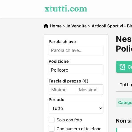
Home
>
In Vendita
>
Articoli Sportivi - Bi
Ness
Parola chiave
Pol
Posizione
C
Fascia di prezzo (€)
Tutti 
Periodo
Categor
Solo con foto
Non si
Con numero di telefono