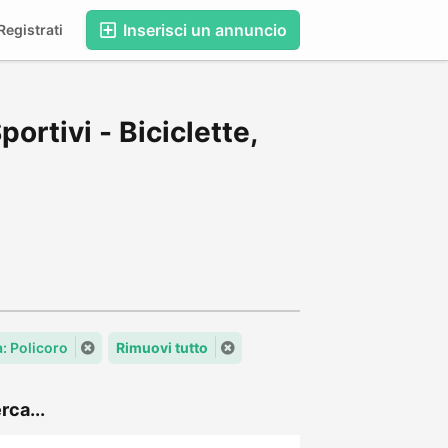
Inserisci un annuncio
egistrati
ortivi - Biciclette,
à: Policoro
Rimuovi tutto
rca...