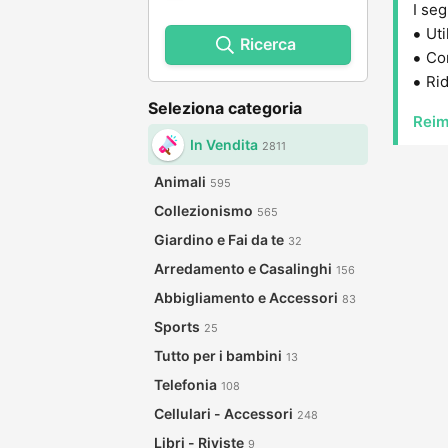
I seg
Uti
Ricerca
Con
Rid
Seleziona categoria
Reim
In Vendita
2811
Animali
595
Collezionismo
565
Giardino e Fai da te
32
Arredamento e Casalinghi
156
Abbigliamento e Accessori
83
Sports
25
Tutto per i bambini
13
Telefonia
108
Cellulari - Accessori
248
Libri - Riviste
9