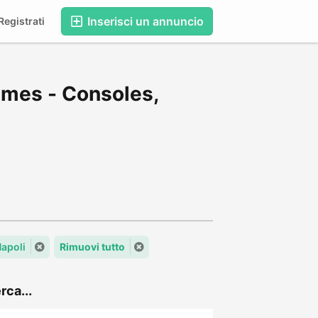
Inserisci un annuncio
egistrati
ames - Consoles,
Napoli
Rimuovi tutto
rca...