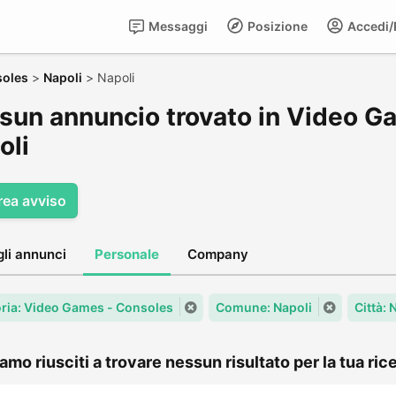
Messaggi
Posizione
Accedi/R
soles
>
Napoli
>
Napoli
sun annuncio trovato in Video G
oli
rea avviso
gli annunci
Personale
Company
ria: Video Games - Consoles
Comune: Napoli
Città: 
amo riusciti a trovare nessun risultato per la tua rice