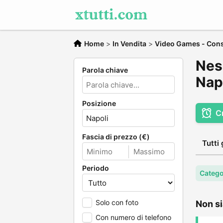
Home
>
In Vendita
>
Video Games - Con
Nes
Parola chiave
Nap
Posizione
C
Fascia di prezzo (€)
Tutti 
Periodo
Catego
Solo con foto
Non si
Con numero di telefono