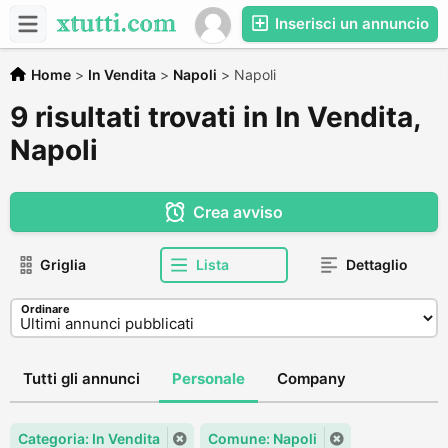
Inserisci un annuncio
Home
>
In Vendita
>
Napoli
>
Napoli
9 risultati trovati in In Vendita,
Napoli
Crea avviso
Griglia
Lista
Dettaglio
Ordinare
Tutti gli annunci
Personale
Company
Categoria: In Vendita
Comune: Napoli