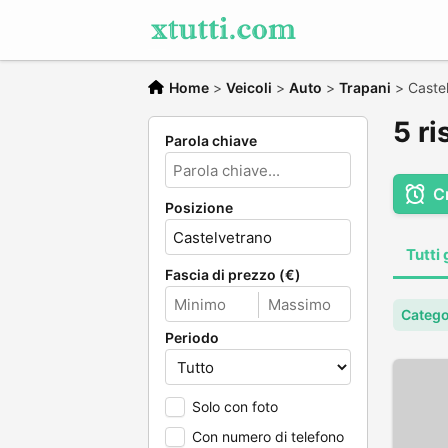
Home
>
Veicoli
>
Auto
>
Trapani
>
Caste
5 ri
Parola chiave
C
Posizione
Tutti 
Fascia di prezzo (€)
Catego
Periodo
Solo con foto
Con numero di telefono