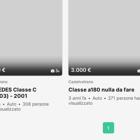
 €
3.000 €
3
rano
Castelvetrano
DES Classe C
Classe a180 nulla da fare
03) - 2001
3 anni fa
Auto
271 persone h
visualizzato
a
Auto
308 persone
sualizzato
1