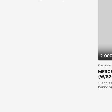
2.000
Castelvet
MERCE
(W/S2
3 anni f
hanno vi