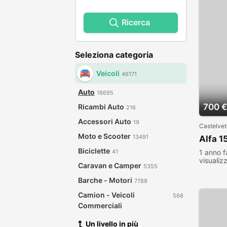
Ricerca
Seleziona categoria
Veicoli
46171
Auto
18695
700 
Ricambi Auto
216
Accessori Auto
19
Castelvet
Moto e Scooter
13491
Alfa 1
Biciclette
1 anno f
41
visualiz
Caravan e Camper
5355
Barche - Motori
7788
Camion - Veicoli
568
Commerciali
Un livello in più