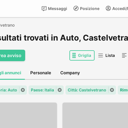
Messaggi
Posizione
Accedi/R
lvetrano
sultati trovati in Auto, Castelvetr
rea avviso
Griglia
Lista
gli annunci
Personale
Company
ria: Auto
Paese: Italia
Città: Castelvetrano
Rim