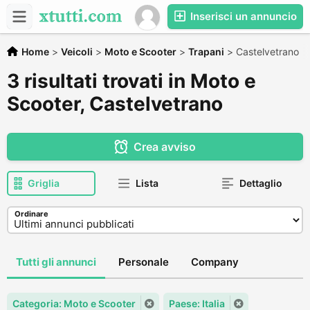
Inserisci un annuncio
Home
>
Veicoli
>
Moto e Scooter
>
Trapani
>
Castelvetrano
3 risultati trovati in Moto e
Scooter, Castelvetrano
Crea avviso
Griglia
Lista
Dettaglio
Ordinare
Tutti gli annunci
Personale
Company
Categoria: Moto e Scooter
Paese: Italia