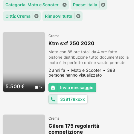
Categoria: Moto e Scooter
Paese: Italia
Città: Crema
Rimuovi tutto
Crema
Ktm sxf 250 2020
Moto con 85 ore totali da 4 ore fatto
pistone distribuzione tutto documentato la
moto è in perfetto ordine valuto permute
con cross
2 anni fa
Moto e Scooter
388
persone hanno visualizzato
5.500 €
1
Invia messaggio
338178xxxx
Crema
Gilera 175 regolarità
competizione