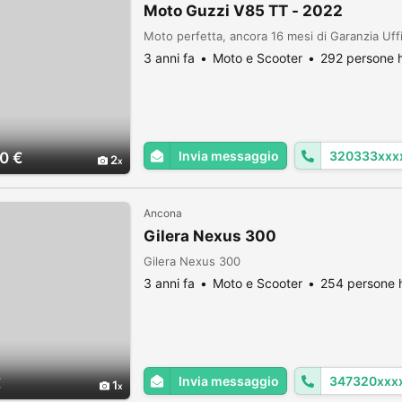
Moto Guzzi V85 TT - 2022
Moto perfetta, ancora 16 mesi di Garanzia Uff
3 anni fa
Moto e Scooter
292 persone h
Invia messaggio
320333xxx
0 €
2
Ancona
Gilera Nexus 300
Gilera Nexus 300
3 anni fa
Moto e Scooter
254 persone h
Invia messaggio
347320xxx
€
1