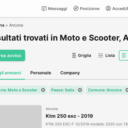
Messaggi
Posizione
Accedi/R
na
>
Ancona
sultati trovati in Moto e Scooter,
rea avviso
Griglia
Lista
gli annunci
Personale
Company
ria: Moto e Scooter
Paese: Italia
Comune: Ancona
Ancona
Ktm 250 exc - 2019
KTM 250 EXC-F 12/2019 modello 2020 con 130 