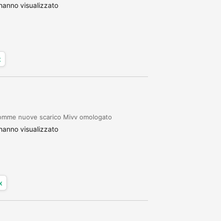
anno visualizzato
x
gomme nuove scarico Mivv omologato
anno visualizzato
x