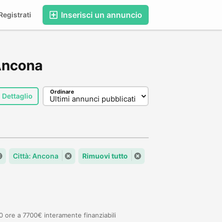
Inserisci un annuncio
egistrati
 Ancona
Ordinare
Dettaglio
Città: Ancona
Rimuovi tutto
ore a 7700€ interamente finanziabili