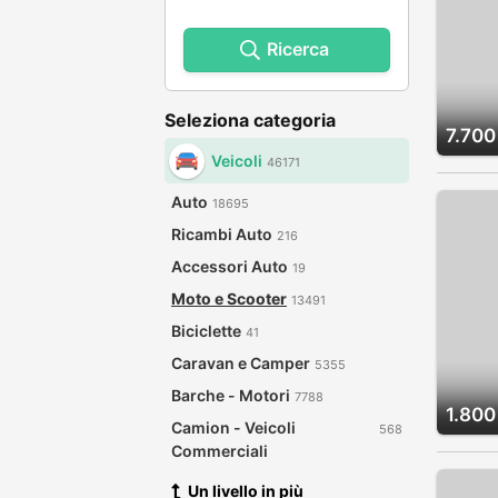
Ricerca
Seleziona categoria
7.700
Veicoli
46171
Auto
18695
Ricambi Auto
216
Accessori Auto
19
Moto e Scooter
13491
Biciclette
41
Caravan e Camper
5355
Barche - Motori
7788
1.800
Camion - Veicoli
568
Commerciali
Un livello in più