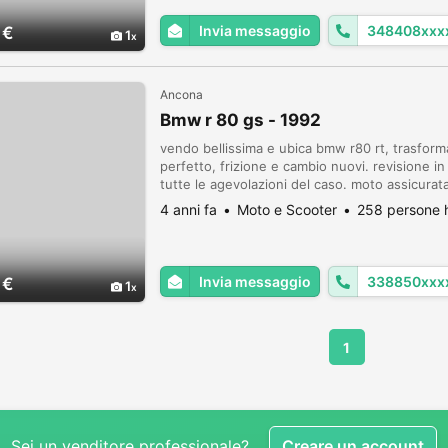
Invia messaggio
348408xxx
 €
1
Ancona
Bmw r 80 gs - 1992
vendo bellissima e ubica bmw r80 rt, trasfor
perfetto, frizione e cambio nuovi. revisione in
tutte le agevolazioni del caso. moto assicurat
info 3388508618
4 anni fa
Moto e Scooter
258 persone h
Invia messaggio
338850xxx
 €
1
1
Sei un venditore professionale?
Creare un account