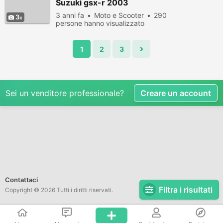
Suzuki gsx-r 2003
3 anni fa
Moto e Scooter
290
3
persone hanno visualizzato
1
2
3
Sei un venditore professionale?
Creare un account
Contattaci
Filtra i risultati
Copyright © 2026 Tutti i diritti riservati.