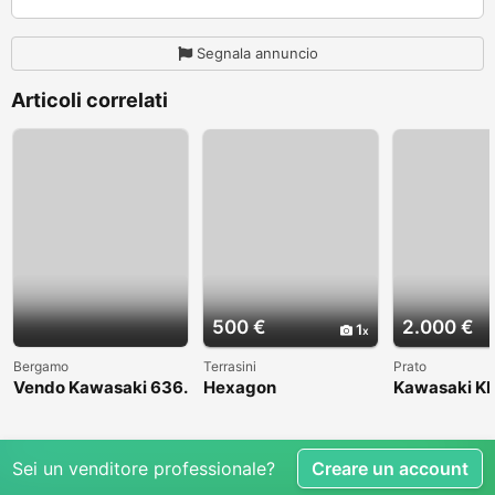
Segnala annuncio
Articoli correlati
500 €
2.000 €
1
Bergamo
Terrasini
Prato
Vendo Kawasaki 636.
Hexagon
Kawasaki KL
Anno 2004
1998
Sei un venditore professionale?
Creare un account