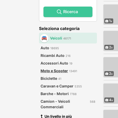
Ricerca
1
Seleziona categoria
Veicoli
46171
2
Auto
18695
Ricambi Auto
216
Accessori Auto
19
Moto e Scooter
13491
2
Biciclette
41
Caravan e Camper
5355
Barche - Motori
7788
4
Camion - Veicoli
568
Commerciali
Un livello in più