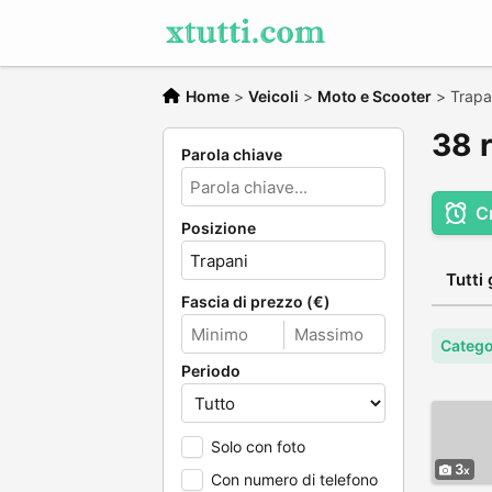
Home
>
Veicoli
>
Moto e Scooter
>
Trapa
38 r
Parola chiave
C
Posizione
Tutti 
Fascia di prezzo (€)
Catego
Periodo
Solo con foto
3
Con numero di telefono