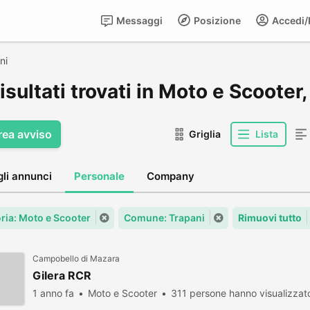
Messaggi
Posizione
Accedi/R
ni
isultati trovati in Moto e Scooter
rea avviso
Griglia
Lista
gli annunci
Personale
Company
ria: Moto e Scooter
Comune: Trapani
Rimuovi tutto
Campobello di Mazara
Gilera RCR
1 anno fa
Moto e Scooter
311 persone hanno visualizzat