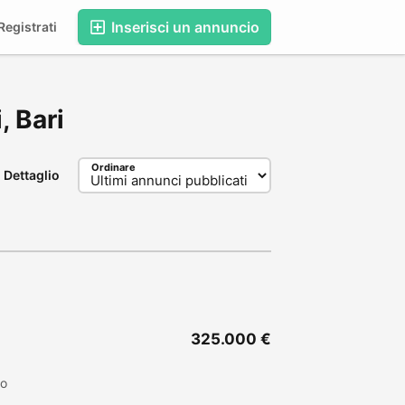
Inserisci un annuncio
egistrati
, Bari
Ordinare
Dettaglio
325.000 €
to