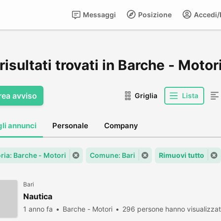
Messaggi
Posizione
Accedi/R
risultati trovati in Barche - Motori
rea avviso
Griglia
Lista
gli annunci
Personale
Company
ria: Barche - Motori
Comune: Bari
Rimuovi tutto
Bari
Nautica
1 anno fa
Barche - Motori
296 persone hanno visualizza