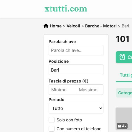
Home
>
Veicoli
>
Barche - Motori
>
Bari
101 
Parola chiave
C
Posizione
Tutti 
Fascia di prezzo (€)
Catego
Periodo
Solo con foto
4
Con numero di telefono