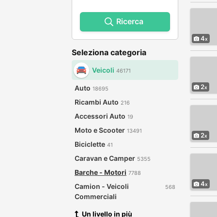
Ricerca
4
Seleziona categoria
Veicoli
46171
2
Auto
18695
Ricambi Auto
216
Accessori Auto
19
Moto e Scooter
13491
2
Biciclette
41
Caravan e Camper
5355
Barche - Motori
7788
4
Camion - Veicoli
568
Commerciali
Un livello in più